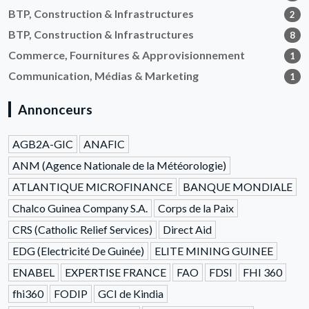
BTP, Construction & Infrastructures
2
BTP, Construction & Infrastructures
8
Commerce, Fournitures & Approvisionnement
1
Communication, Médias & Marketing
1
Annonceurs
AGB2A-GIC
ANAFIC
ANM (Agence Nationale de la Météorologie)
ATLANTIQUE MICROFINANCE
BANQUE MONDIALE
Chalco Guinea Company S.A.
Corps de la Paix
CRS (Catholic Relief Services)
Direct Aid
EDG (Electricité De Guinée)
ELITE MINING GUINEE
ENABEL
EXPERTISE FRANCE
FAO
FDSI
FHI 360
fhi360
FODIP
GCI de Kindia