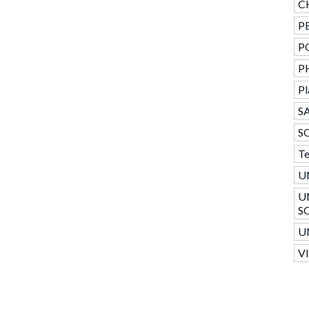
C
PE
P
P
Pl
SA
S
T
U
U
S
U
V