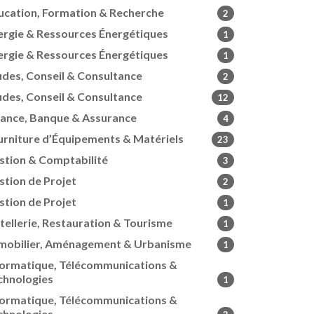
ucation, Formation & Recherche
2
ergie & Ressources Énergétiques
1
ergie & Ressources Énergétiques
1
udes, Conseil & Consultance
2
udes, Conseil & Consultance
12
nance, Banque & Assurance
4
urniture d’Équipements & Matériels
23
stion & Comptabilité
3
stion de Projet
2
stion de Projet
1
tellerie, Restauration & Tourisme
1
mobilier, Aménagement & Urbanisme
1
formatique, Télécommunications &
chnologies
1
formatique, Télécommunications &
chnologies