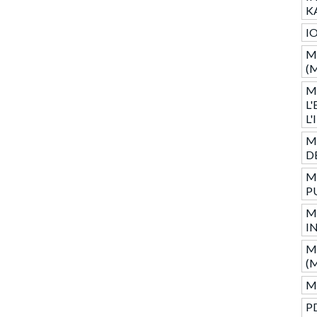
K
I
M
(
M
L
L
M
D
M
P
M
I
M
(
Mo
P