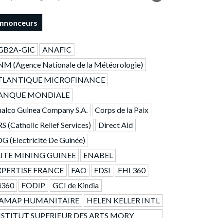
nnonceurs
GB2A-GIC
ANAFIC
M (Agence Nationale de la Météorologie)
TLANTIQUE MICROFINANCE
ANQUE MONDIALE
alco Guinea Company S.A.
Corps de la Paix
S (Catholic Relief Services)
Direct Aid
G (Electricité De Guinée)
LITE MINING GUINEE
ENABEL
XPERTISE FRANCE
FAO
FDSI
FHI 360
i360
FODIP
GCI de Kindia
AMAP HUMANITAIRE
HELEN KELLER INTL
NSTITUT SUPERIEUR DES ARTS MORY