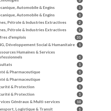
3
canique, Automobile & Engins
1
canique, Automobile & Engins
1
nes, Pétrole & Industries Extractives
2
nes, Pétrole & Industries Extractives
2
fres d'emplois
31
G, Développement Social & Humanitaire
1
ssources Humaines & Services
ofessionnels
1
sultats
1
nté & Pharmaceutique
1
nté & Pharmaceutique
1
curité & Protection
1
curité & Protection
1
rvices Généraux & Multi-services
10
ansport, Logistique & Transit
1