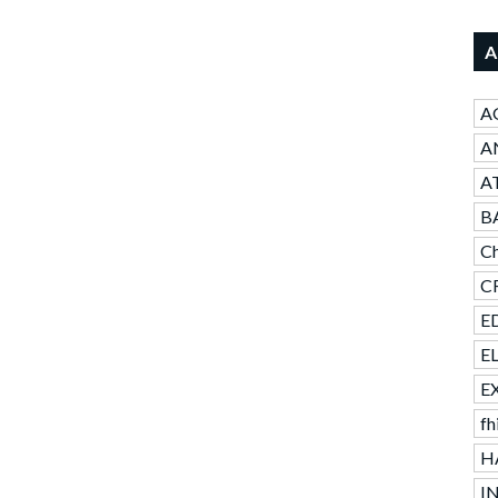
A
A
AN
A
B
Ch
CR
ED
E
E
fh
H
I