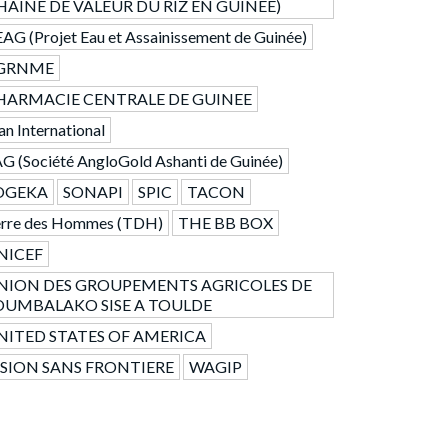
HAINE DE VALEUR DU RIZ EN GUINEE)
AG (Projet Eau et Assainissement de Guinée)
GRNME
HARMACIE CENTRALE DE GUINEE
an International
G (Société AngloGold Ashanti de Guinée)
OGEKA
SONAPI
SPIC
TACON
erre des Hommes (TDH)
THE BB BOX
NICEF
NION DES GROUPEMENTS AGRICOLES DE
OUMBALAKO SISE A TOULDE
NITED STATES OF AMERICA
ISION SANS FRONTIERE
WAGIP