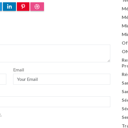
Mé
Mé
Mi
Mi
Of
ON
Re
Pr
Email
Ré
Sa
Sa
Sé
Sé
.
Se
Tr