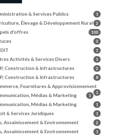
ministration & Services Publics
1
riculture, Élevage & Développement Rural
2
pels d'offres
100
tuces
3
DIT
1
tres Activités & Services Divers
1
P, Construction & Infrastructures
2
P, Construction & Infrastructures
8
mmerce, Fournitures & Approvisionnement
1
mmunication, Médias & Marketing
1
mmunication, Médias & Marketing
1
oit & Services Juridiques
1
u, Assainissement & Environnement
2
u, Assainissement & Environnement
1