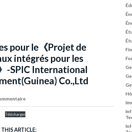
Éd
Én
Én
Ét
Ét
res pour le《Projet de
Fi
aux intégrés pour les
Fo
-SPIC International
Ge
Ge
ment(Guinea) Co.,Ltd
Ge
Hô
ommentaire
Im
In
）
Télécharger
Te
In
 THIS ARTICLE:
Te