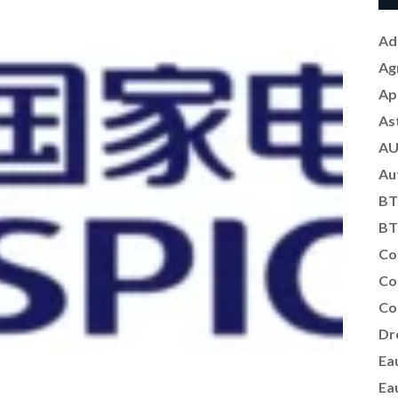
Ad
Ag
Ap
As
AU
Au
BT
BT
Co
Co
Co
Dr
Ea
Ea