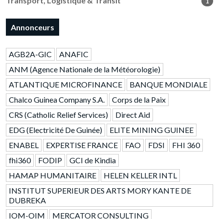
Transport, Logistique & Transit
1
Annonceurs
AGB2A-GIC
ANAFIC
ANM (Agence Nationale de la Météorologie)
ATLANTIQUE MICROFINANCE
BANQUE MONDIALE
Chalco Guinea Company S.A.
Corps de la Paix
CRS (Catholic Relief Services)
Direct Aid
EDG (Electricité De Guinée)
ELITE MINING GUINEE
ENABEL
EXPERTISE FRANCE
FAO
FDSI
FHI 360
fhi360
FODIP
GCI de Kindia
HAMAP HUMANITAIRE
HELEN KELLER INTL
INSTITUT SUPERIEUR DES ARTS MORY KANTE DE
DUBREKA
IOM-OIM
MERCATOR CONSULTING