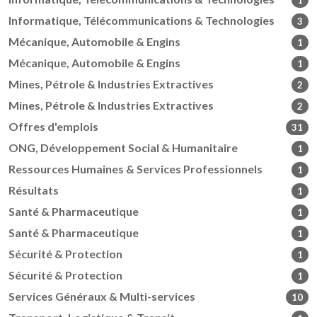
1
Informatique, Télécommunications & Technologies
3
Mécanique, Automobile & Engins
1
Mécanique, Automobile & Engins
1
Mines, Pétrole & Industries Extractives
2
Mines, Pétrole & Industries Extractives
2
Offres d'emplois
31
ONG, Développement Social & Humanitaire
1
Ressources Humaines & Services Professionnels
1
Résultats
1
Santé & Pharmaceutique
1
Santé & Pharmaceutique
1
Sécurité & Protection
1
Sécurité & Protection
1
Services Généraux & Multi-services
10