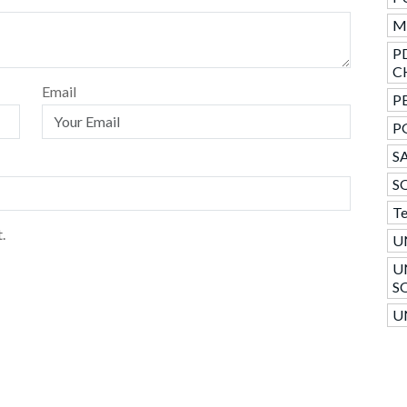
Mo
P
C
Email
PE
P
SA
S
T
.
U
U
S
U