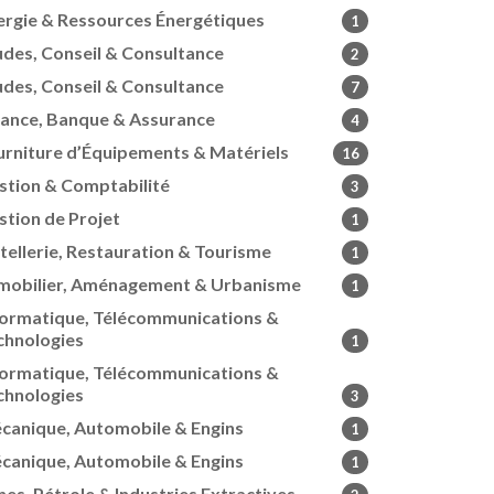
ergie & Ressources Énergétiques
1
udes, Conseil & Consultance
2
udes, Conseil & Consultance
7
nance, Banque & Assurance
4
urniture d’Équipements & Matériels
16
stion & Comptabilité
3
stion de Projet
1
tellerie, Restauration & Tourisme
1
mobilier, Aménagement & Urbanisme
1
formatique, Télécommunications &
chnologies
1
formatique, Télécommunications &
chnologies
3
canique, Automobile & Engins
1
canique, Automobile & Engins
1
nes, Pétrole & Industries Extractives