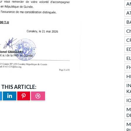
AN
A
B
Ch
CR
ED
E
F
H
I
 THIS ARTICLE:
K
I
M
D
M
P