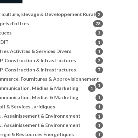
riculture, Élevage & Développement Rural
2
pels d'offres
78
tuces
3
DIT
1
tres Activités & Services Divers
1
P, Construction & Infrastructures
2
P, Construction & Infrastructures
7
mmerce, Fournitures & Approvisionnement
1
mmunication, Médias & Marketing
1
mmunication, Médias & Marketing
1
oit & Services Juridiques
1
u, Assainissement & Environnement
1
u, Assainissement & Environnement
1
ergie & Ressources Énergétiques
1