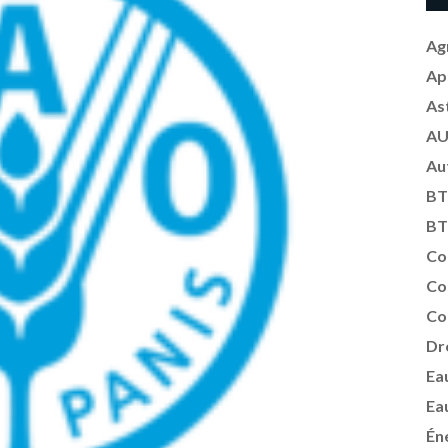
Ag
Ap
As
AU
Au
BT
BT
Co
Co
Co
Dr
Ea
Ea
Én