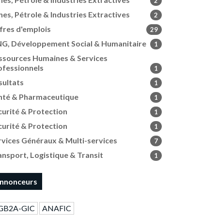
2
nes, Pétrole & Industries Extractives
2
fres d'emplois
29
G, Développement Social & Humanitaire
1
ssources Humaines & Services
ofessionnels
1
sultats
1
nté & Pharmaceutique
1
curité & Protection
1
curité & Protection
1
rvices Généraux & Multi-services
7
ansport, Logistique & Transit
1
nnonceurs
GB2A-GIC
ANAFIC