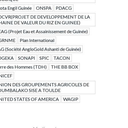
ta Engil Guinée
ONSPA
PDACG
DCVR(PROJET DE DEVELOPPEMENT DE LA
HAINE DE VALEUR DU RIZ EN GUINEE)
AG (Projet Eau et Assainissement de Guinée)
GRNME
Plan International
G (Société AngloGold Ashanti de Guinée)
OGEKA
SONAPI
SPIC
TACON
erre des Hommes (TDH)
THE BB BOX
NICEF
NION DES GROUPEMENTS AGRICOLES DE
OUMBALAKO SISE A TOULDE
NITED STATES OF AMERICA
WAGIP