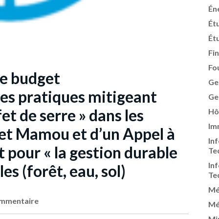
Én
Ét
Ét
Fi
Fo
de budget
Ge
des pratiques mitigeant
Ge
fet de serre » dans les
Hô
Im
 et Mamou et d’un Appel à
In
 pour « la gestion durable
Te
In
es (forêt, eau, sol)
Te
Mé
mmentaire
Mé
Mi