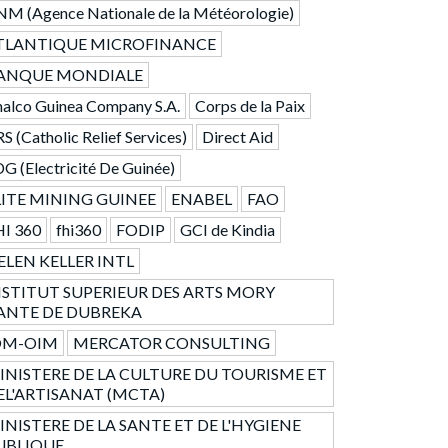
M (Agence Nationale de la Météorologie)
TLANTIQUE MICROFINANCE
ANQUE MONDIALE
alco Guinea Company S.A.
Corps de la Paix
S (Catholic Relief Services)
Direct Aid
G (Electricité De Guinée)
LITE MINING GUINEE
ENABEL
FAO
HI 360
fhi360
FODIP
GCI de Kindia
ELEN KELLER INTL
NSTITUT SUPERIEUR DES ARTS MORY
ANTE DE DUBREKA
OM-OIM
MERCATOR CONSULTING
INISTERE DE LA CULTURE DU TOURISME ET
EL'ARTISANAT (MCTA)
INISTERE DE LA SANTE ET DE L'HYGIENE
UBLIQUE