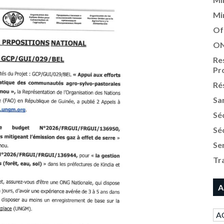
Mi
Of
ON
Re
Pr
Ré
Sa
Sé
Sé
Se
Tr
A
A