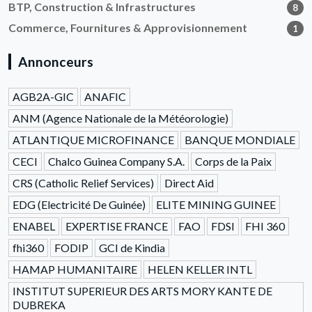
BTP, Construction & Infrastructures
8
Commerce, Fournitures & Approvisionnement
1
Annonceurs
AGB2A-GIC
ANAFIC
ANM (Agence Nationale de la Météorologie)
ATLANTIQUE MICROFINANCE
BANQUE MONDIALE
CECI
Chalco Guinea Company S.A.
Corps de la Paix
CRS (Catholic Relief Services)
Direct Aid
EDG (Electricité De Guinée)
ELITE MINING GUINEE
ENABEL
EXPERTISE FRANCE
FAO
FDSI
FHI 360
fhi360
FODIP
GCI de Kindia
HAMAP HUMANITAIRE
HELEN KELLER INTL
INSTITUT SUPERIEUR DES ARTS MORY KANTE DE
DUBREKA