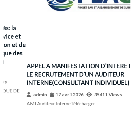
P
d
e
r
(
T
APPEL A MANIFESTATION D’INTERETPOUR
LE RECRUTEMENT D’UN AUDITEUR
INTERNE(CONSULTANT INDIVIDUEL)
P
r
admin
17 avril 2026
35411 Views
AMI Auditeur InterneTélécharger