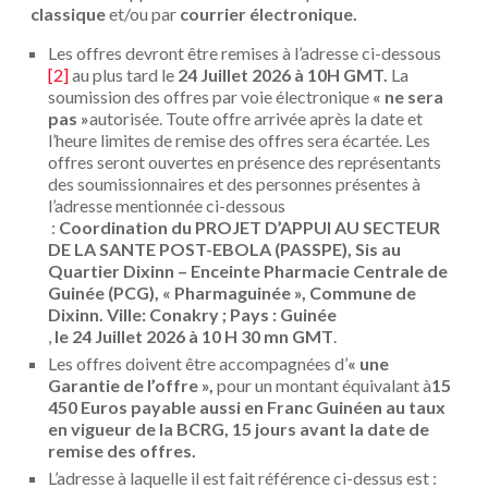
classique
et/ou par
courrier électronique.
Les offres devront être remises à l’adresse ci-dessous
[2]
au plus tard le
24 Juillet 2026 à 10H GMT.
La
soumission des offres par voie électronique
« ne sera
pas »
autorisée. Toute offre arrivée après la date et
l’heure limites de remise des offres sera écartée. Les
offres seront ouvertes en présence des représentants
des soumissionnaires et des personnes présentes à
l’adresse mentionnée ci-dessous
:
Coordination du PROJET D’APPUI AU SECTEUR
DE LA SANTE POST-EBOLA (PASSPE), Sis au
Quartier Dixinn – Enceinte Pharmacie Centrale de
Guinée (PCG), « Pharmaguinée », Commune de
Dixinn. Ville: Conakry ; Pays : Guinée
,
le 24 Juillet 2026 à 10 H 30 mn GMT
.
Les offres doivent être accompagnées d’
« une
Garantie de l’offre »,
pour un montant équivalant à
15
450 Euros payable aussi en Franc Guinéen au taux
en vigueur de la BCRG, 15 jours avant la date de
remise des offres.
L’adresse à laquelle il est fait référence ci-dessus est
: