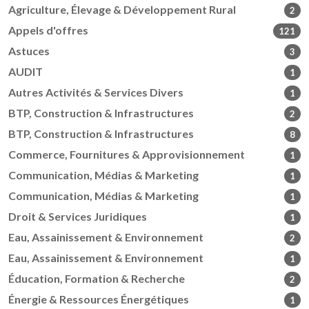
Agriculture, Élevage & Développement Rural
2
Appels d'offres
121
Astuces
3
AUDIT
1
Autres Activités & Services Divers
1
BTP, Construction & Infrastructures
2
BTP, Construction & Infrastructures
8
Commerce, Fournitures & Approvisionnement
1
Communication, Médias & Marketing
1
Communication, Médias & Marketing
1
Droit & Services Juridiques
1
Eau, Assainissement & Environnement
2
Eau, Assainissement & Environnement
1
Éducation, Formation & Recherche
2
Énergie & Ressources Énergétiques
1