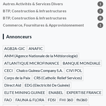
Autres Activités & Services Divers
1
BTP, Construction & Infrastructures
2
BTP, Construction & Infrastructures
8
Commerce, Fournitures & Approvisionnement
1
Annonceurs
AGB2A-GIC
ANAFIC
ANM (Agence Nationale de la Météorologie)
ATLANTIQUE MICROFINANCE
BANQUE MONDIALE
CECI
Chalco Guinea Company S.A.
CIVI POL
Corps de la Paix
CRS (Catholic Relief Services)
Direct Aid
EDG (Electricité De Guinée)
ELITE MINING GUINEE
ENABEL
EXPERTISE FRANCE
FAO
FAUNA & FLORA
FDSI
FHI 360
fhi360