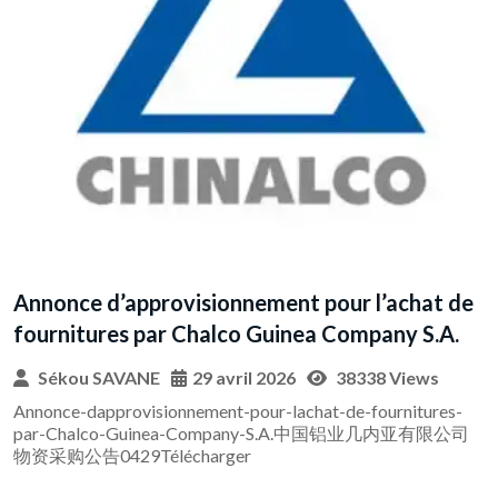
MARCHE DE TRAVAUX SANS
PREQUALIFICATION
Sékou SAVANE
4 mai 2026
21977 Views
PPM Inutial- MDN 2026 à Publier – Copie (1)Télécharger
t de
.A.
s
res-
有限公司