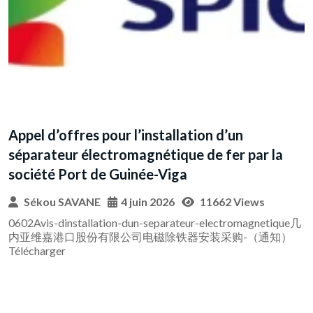
AVIS D’APPEL D’OFFRES OUVERT pour
sélection de prestataires pour la maintenance
et la réparation des équipements du parc
Sékou SAVANE
10 juin 2026
2787 Views
ue几
）