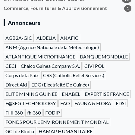
Commerce, Fournitures & Approvisionnement
1
Annonceurs
AGB2A-GIC
ALDELIA
ANAFIC
ANM (Agence Nationale de la Météorologie)
ATLANTIQUE MICROFINANCE
BANQUE MONDIALE
CECI
Chalco Guinea Company S.A.
CIVI POL
Corps de la Paix
CRS (Catholic Relief Services)
Direct Aid
EDG (Electricité De Guinée)
ELITE MINING GUINEE
ENABEL
EXPERTISE FRANCE
F@SEG TECHNOLOGY
FAO
FAUNA & FLORA
FDSI
FHI 360
fhi360
FODIP
FONDS POUR L'ENVIRONNEMENT MONDIAL
GCI de Kindia
HAMAP HUMANITAIRE