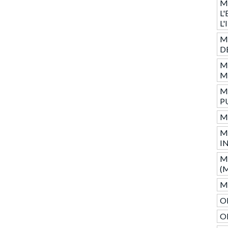
M
L
L
M
D
M
M
M
P
M
M
I
M
(
M
O
O