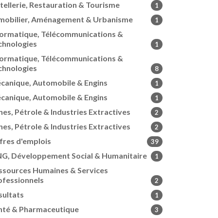
tellerie, Restauration & Tourisme
1
mobilier, Aménagement & Urbanisme
1
formatique, Télécommunications &
chnologies
1
formatique, Télécommunications &
chnologies
8
canique, Automobile & Engins
1
canique, Automobile & Engins
1
nes, Pétrole & Industries Extractives
2
nes, Pétrole & Industries Extractives
2
fres d'emplois
39
G, Développement Social & Humanitaire
1
ssources Humaines & Services
ofessionnels
2
sultats
1
nté & Pharmaceutique
3