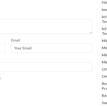
Hô
Im
In
Te
In
Te
Email
Mé
Mé
Mi
Mi
Of
ON
.
Re
Pr
Ré
Sa