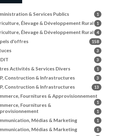
ministration & Services Publics
1
riculture, Élevage & Développement Rural
1
riculture, Élevage & Développement Rural
4
pels d'offres
158
tuces
3
DIT
3
tres Activités & Services Divers
1
P, Construction & Infrastructures
3
P, Construction & Infrastructures
13
mmerce, Fournitures & Approvisionnement
1
mmerce, Fournitures &
provisionnement
1
mmunication, Médias & Marketing
1
mmunication, Médias & Marketing
1