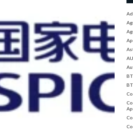
Ad
Ag
Ag
Ap
As
AU
Au
BT
BT
Co
Co
Ap
Co
Co