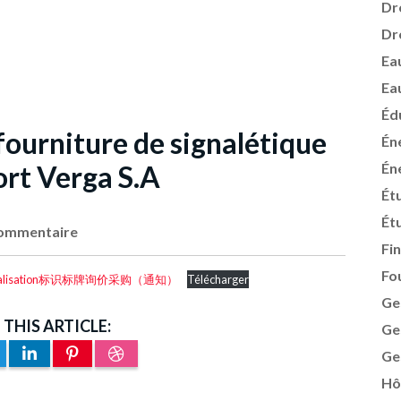
Dr
Dr
Ea
Ea
Éd
 fourniture de signalétique
Én
ort Verga S.A
Én
Ét
Ét
ommentaire
Fi
Fo
-de-signalisation标识标牌询价采购（通知）
Télécharger
Ge
 THIS ARTICLE:
Ge
Ge
Hô