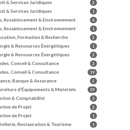
oit & Services Juridiques
2
oit & Services Juridiques
1
u, Assainissement & Environnement
6
u, Assainissement & Environnement
1
ucation, Formation & Recherche
2
ergie & Ressources Énergétiques
1
ergie & Ressources Énergétiques
2
udes, Conseil & Consultance
2
udes, Conseil & Consultance
19
nance, Banque & Assurance
5
urniture d’Équipements & Matériels
39
stion & Comptabilité
3
stion de Projet
2
stion de Projet
1
tellerie, Restauration & Tourisme
1