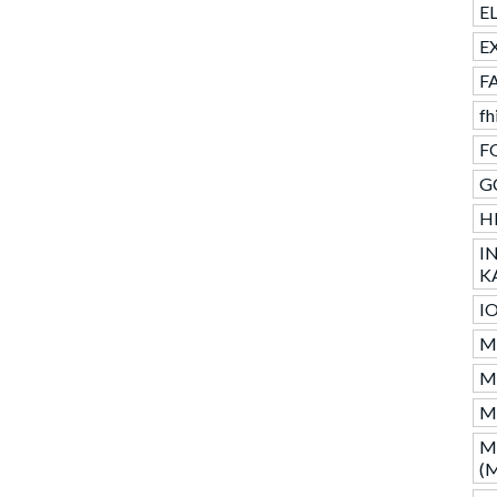
E
E
F
fh
F
GC
H
I
K
I
M
M
M
M
(