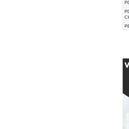
P
P
C
PE