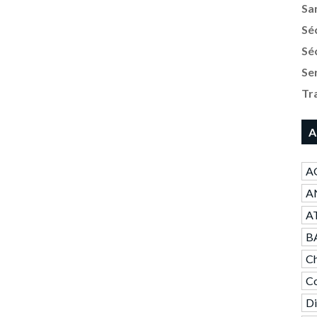
Sa
Sé
Sé
Se
Tr
A
A
AN
A
B
Ch
Co
Di