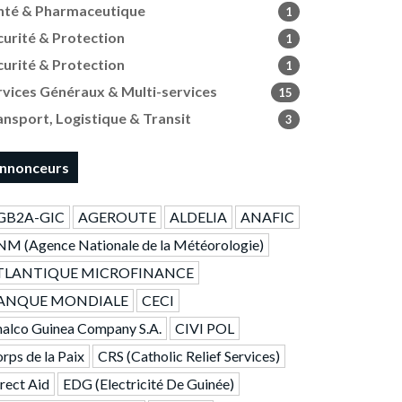
nté & Pharmaceutique
1
curité & Protection
1
curité & Protection
1
rvices Généraux & Multi-services
15
ansport, Logistique & Transit
3
nnonceurs
GB2A-GIC
AGEROUTE
ALDELIA
ANAFIC
M (Agence Nationale de la Météorologie)
TLANTIQUE MICROFINANCE
ANQUE MONDIALE
CECI
alco Guinea Company S.A.
CIVI POL
rps de la Paix
CRS (Catholic Relief Services)
rect Aid
EDG (Electricité De Guinée)