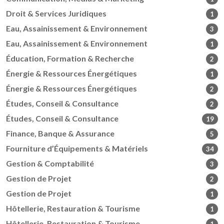
Droit & Services Juridiques
1
Eau, Assainissement & Environnement
3
Eau, Assainissement & Environnement
1
Éducation, Formation & Recherche
2
Énergie & Ressources Énergétiques
1
Énergie & Ressources Énergétiques
2
Études, Conseil & Consultance
2
Études, Conseil & Consultance
19
Finance, Banque & Assurance
5
Fourniture d’Équipements & Matériels
34
Gestion & Comptabilité
3
Gestion de Projet
2
Gestion de Projet
1
Hôtellerie, Restauration & Tourisme
1
Hôtellerie, Restauration & Tourisme