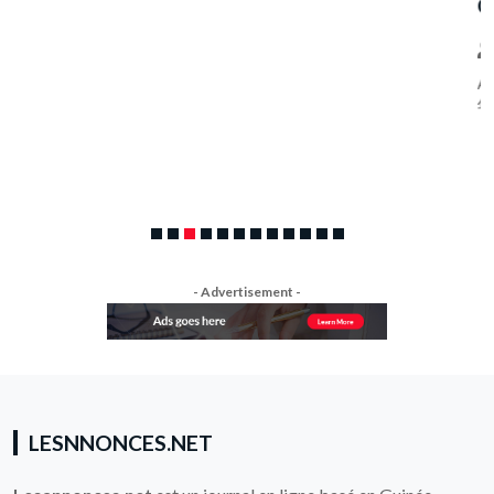
Guinea Company S.A.
admin
17 avril 2026
35046 Views
Avis d'Appel d'Offre pour l’achat des pièces de rechange 2026
年采矿设备备件采购公告-260416Télécharger
- Advertisement -
LESNNONCES.NET