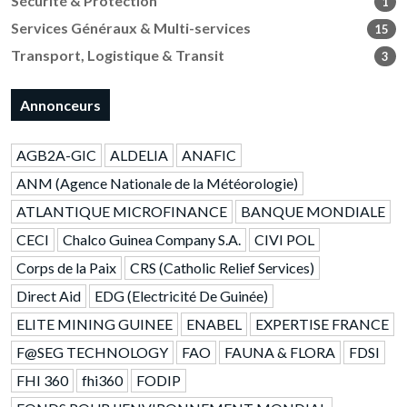
Sécurité & Protection
1
Services Généraux & Multi-services
15
Transport, Logistique & Transit
3
Annonceurs
AGB2A-GIC
ALDELIA
ANAFIC
ANM (Agence Nationale de la Météorologie)
ATLANTIQUE MICROFINANCE
BANQUE MONDIALE
CECI
Chalco Guinea Company S.A.
CIVI POL
Corps de la Paix
CRS (Catholic Relief Services)
Direct Aid
EDG (Electricité De Guinée)
ELITE MINING GUINEE
ENABEL
EXPERTISE FRANCE
F@SEG TECHNOLOGY
FAO
FAUNA & FLORA
FDSI
FHI 360
fhi360
FODIP