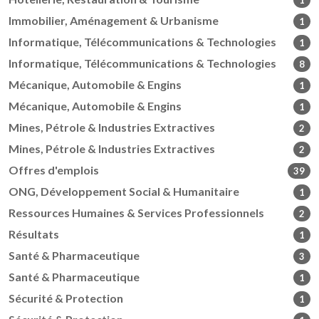
1
Immobilier, Aménagement & Urbanisme
1
Informatique, Télécommunications & Technologies
1
Informatique, Télécommunications & Technologies
8
Mécanique, Automobile & Engins
1
Mécanique, Automobile & Engins
1
Mines, Pétrole & Industries Extractives
2
Mines, Pétrole & Industries Extractives
2
Offres d'emplois
39
ONG, Développement Social & Humanitaire
1
Ressources Humaines & Services Professionnels
2
Résultats
1
Santé & Pharmaceutique
3
Santé & Pharmaceutique
1
Sécurité & Protection
1