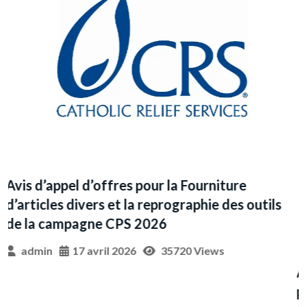
Annonce d’approvisionnement pour l’achat des
A
pièces de rechange en 2026 pour Chalco
v